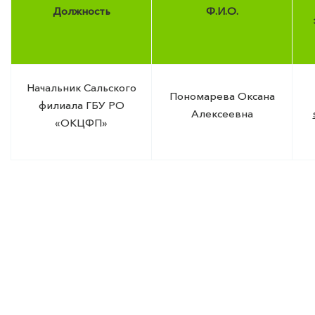
Должность
Ф.И.О.
Начальник Сальского
Пономарева Оксана
филиала ГБУ РО
Алексеевна
«ОКЦФП»